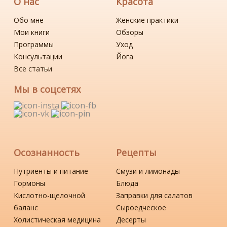
О нас
Красота
Обо мне
Женские практики
Мои книги
Обзоры
Программы
Уход
Консультации
Йога
Все статьи
Мы в соцсетях
Осознанность
Рецепты
Нутриенты и питание
Смузи и лимонады
Гормоны
Блюда
Кислотно-щелочной
Заправки для салатов
баланс
Сыроедческое
Холистическая медицина
Десерты