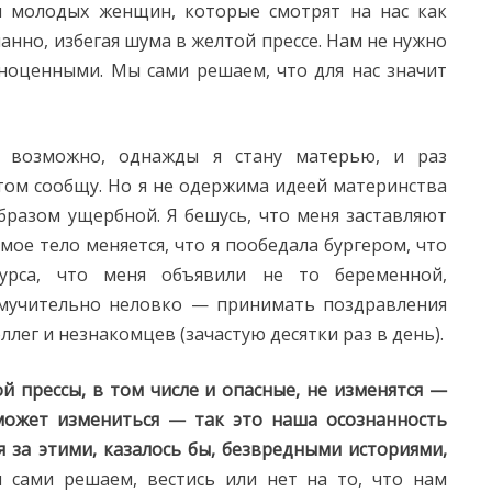
и молодых женщин, которые смотрят на нас как
нно, избегая шума в желтой прессе. Нам не нужно
ноценными. Мы сами решаем, что для нас значит
а, возможно, однажды я стану матерью, и раз
 этом сообщу. Но я не одержима идеей материнства
бразом ущербной. Я бешусь, что меня заставляют
мое тело меняется, что я пообедала бургером, что
курса, что меня объявили не то беременной,
о мучительно неловко — принимать поздравления
лег и незнакомцев (зачастую десятки раз в день).
ой прессы, в том числе и опасные, не изменятся —
ожет измениться — так это наша осознанность
 за этими, казалось бы, безвредными историями,
 сами решаем, вестись или нет на то, что нам