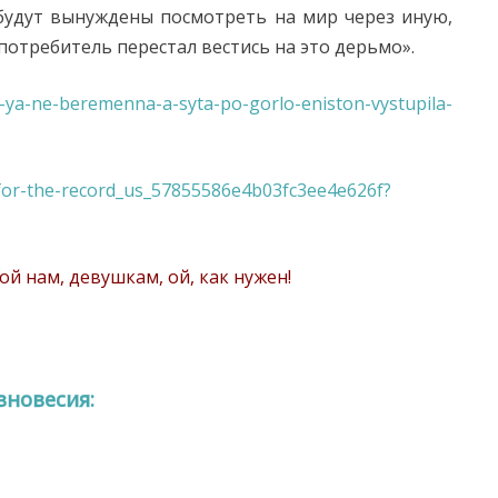
будут вынуждены посмотреть на мир через иную,
потребитель перестал вестись на это дерьмо».
66-ya-ne-beremenna-a-syta-po-gorlo-eniston-vystupila-
/for-the-record_us_57855586e4b03fc3ee4e626f?
ой нам, девушкам, ой, как нужен!
вновесия: