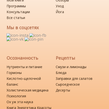
Мои книги
Обзоры
Программы
Уход
Консультации
Йога
Все статьи
Мы в соцсетях
Осознанность
Рецепты
Нутриенты и питание
Смузи и лимонады
Гормоны
Блюда
Кислотно-щелочной
Заправки для салатов
баланс
Сыроедческое
Холистическая медицина
Десерты
Психология
Ох уж эта наука
Книга Энергетика Красоты