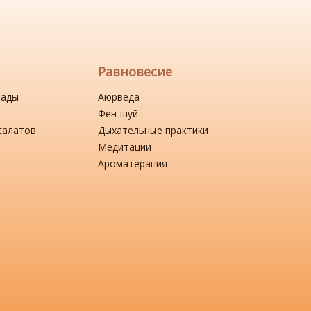
Равновесие
нады
Аюрведа
Фен-шуй
салатов
Дыхательные практики
Медитации
Ароматерапия