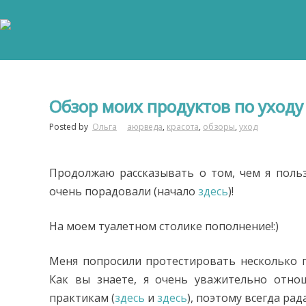
Обзор моих продуктов по уходу
Posted by
Ольга
аюрведа
,
красота
,
обзоры
,
уход
Продолжаю рассказывать о том, чем я поль
очень порадовали (начало
здесь
)!
На моем туалетном столике пополнение!:)
Меня попросили протестировать несколько 
Как вы знаете, я очень уважительно отн
практикам (
здесь
и
здесь
), поэтому всегда ра