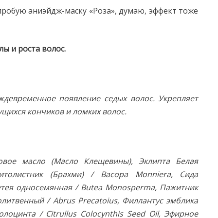
пробую аниэйдж-маску «Роза», думaю, эффект тоже
илы и роста волос.
ждевременное появление седых волос. Укрепляет
ущихся кончиков и ломких волос.
овое масло (Масло Клещевины), Эклипта Белая
щитолистник (Брахми) / Bacopa Monniera, Сида
 Бутея односемянная / Butea Monosperma, Пажитник
олитвенный / Abrus Precatoius, Филлантус эмблика
олоцинта / Citrullus Colocynthis Seed Oil, Эфирное