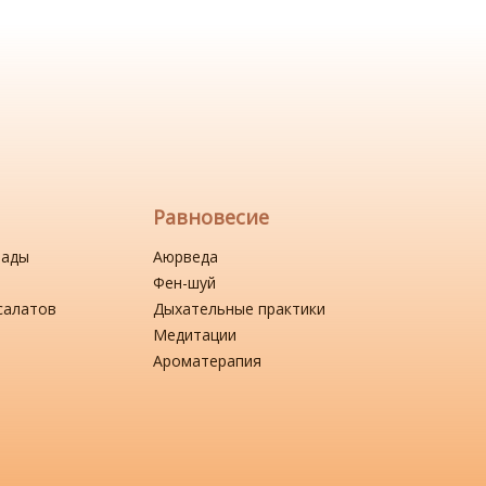
Равновесие
нады
Аюрведа
Фен-шуй
салатов
Дыхательные практики
Медитации
Ароматерапия