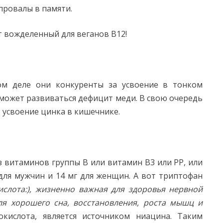
провалы в памяти.
 вожделенный для веганов В12!
м деле они конкуренты за усвоение в тонком
 может развиваться дефицит меди. В свою очередь
т усвоение цинка в кишечнике.
з витаминов группы В или витамин В3 или РР, или
для мужчин и 14 мг для женщин. А вот триптофан
лота:), жизненно важная для здоровья нервной
ля хорошего сна, восстановления, роста мышц и
кислота, является источником ниацина. Таким