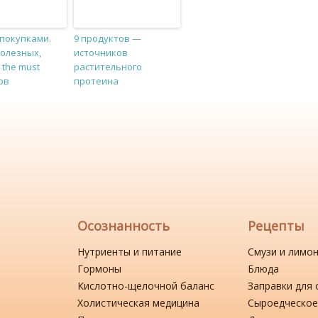
 покупками.
9 продуктов —
полезных,
источников
the must
растительного
ов
протеина
Осознанность
Рецепты
Нутриенты и питание
Смузи и лимо
Гормоны
Блюда
Кислотно-щелочной баланс
Заправки для 
Холистическая медицина
Сыроедческое