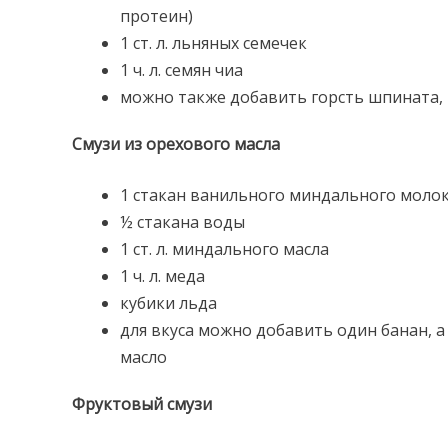
протеин)
1 ст. л. льняных семечек
1 ч. л. семян чиа
можно также добавить горсть шпината, ка
Смузи из орехового масла
1 стакан ванильного миндального молок
½ стакана воды
1 ст. л. миндального масла
1 ч. л. меда
кубики льда
для вкуса можно добавить один банан, 
масло
Фруктовый смузи