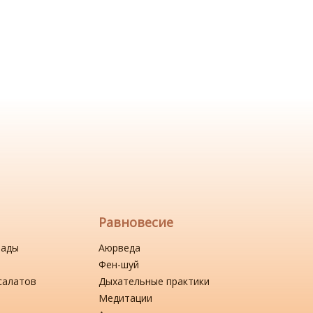
Равновесие
нады
Аюрведа
Фен-шуй
салатов
Дыхательные практики
Медитации