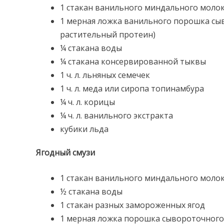
1 стакан ванильного миндального молок
1 мерная ложка ванильного порошка сы
растительный протеин)
¼ стакана воды
¼ стакана консервированной тыквы
1 ч. л. льняных семечек
1 ч. л. меда или сиропа топинамбура
¼ ч. л. корицы
¼ ч. л. ванильного экстракта
кубики льда
Ягодный смузи
1 стакан ванильного миндального молок
½ стакана воды
1 стакан разных замороженных ягод
1 мерная ложка порошка сывороточного