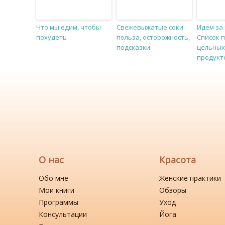
Что мы едим, чтобы
Свежевыжатые соки:
Идем за
похудеть
польза, осторожность,
Список 
подсказки
цельных 
продукт
О нас
Красота
Обо мне
Женские практики
Мои книги
Обзоры
Программы
Уход
Консультации
Йога