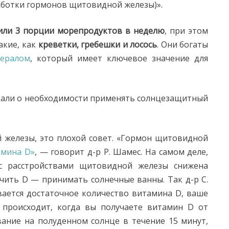
аботки гормонов щитовидной железы)».
 или 3 порции морепродуктов в неделю
, при этом
акие, как
креветки, гребешки и лосось
. Они богаты
ералом
, который имеет ключевое значение для
ждали о необходимости применять солнцезащитный
 железы, это плохой совет. «Гормон щитовидной
амина D»
, — говорит д-р Р. Шамес. На самом деле,
 с расстройствами щитовидной железы снижена
чить D — принимать солнечные ванны. Так д-р С.
вается достаточное количество витамина D, ваше
 происходит, когда вы получаете витамин D от
вание на полуденном солнце в течение 15 минут,