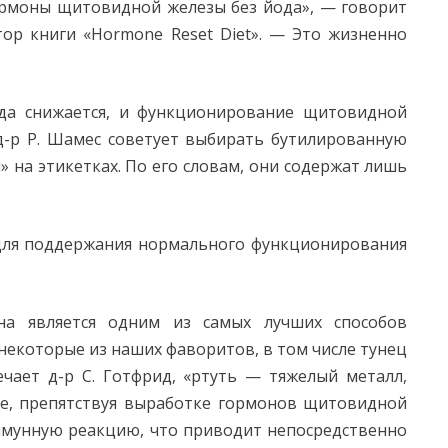
ормоны щитовидной железы без йода», — говорит
тор книги «Hormone Reset Diet». — Это жизненно
ода снижается, и функционирование щитовидной
 д-р Р. Шамес советует выбирать бутилированную
 на этикетках. По его словам, они содержат лишь
ля поддержания нормального функционирования
Она является одним из самых лучших способов
екоторые из наших фаворитов, в том числе тунец
ечает д-р С. Готфрид, «ртуть — тяжелый металл,
е, препятствуя выработке гормонов щитовидной
ммунную реакцию, что приводит непосредственно