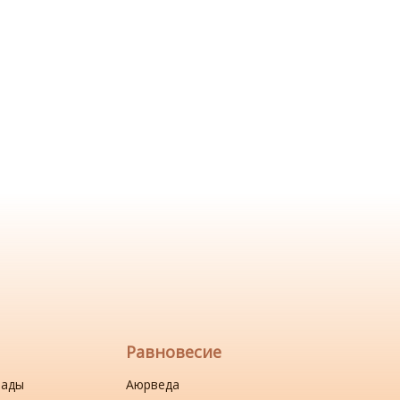
Равновесие
нады
Аюрведа