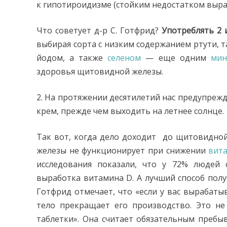
к гипотироидизме (стойким недостатком выр
Что советует д-р С. Готфрид?
Употреблять 2
выбирая сорта с низким содержанием ртути, т
йодом, а также
селеном
— еще одним
мин
здоровья щитовидной железы.
2. На протяжении десятилетий нас предупре
крем, прежде чем выходить на летнее солнце.
Так вот, когда дело доходит до щитовидной
железы не функционирует при снижении
вит
исследования показали, что у 72% людей
выработка витамина D. А лучший способ полу
Готфрид отмечает, что «если у вас вырабаты
тело прекращает его производство. Это не
таблетки». Она считает обязательным пребы