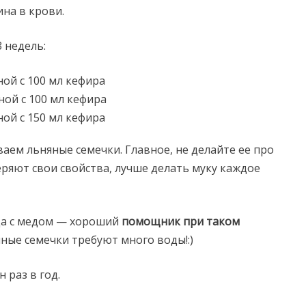
на в крови.
 недель:
ной с 100 мл кефира
нной с 100 мл кефира
ной с 150 мл кефира
аем льняные семечки. Главное, не делайте ее про
еряют свои свойства, лучше делать муку каждое
ода с медом — хороший
помощник при таком
ные семечки требуют много воды!:)
 раз в год.