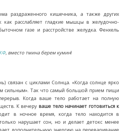
ома раздраженного кишечника, а также других
к как расслабляет гладкие мышцы в желудочно-
ыточном газе и расстройстве желудка. Фенхель
ККФ
, вместо тмина берем кумин
!
) связан с циклами Солнца. «Когда солнце ярко
ым сильным». Так что самый большой прием пищи
перерыв. Когда ваше тело работает на полную
ществ. К вечеру
ваше тело начинает готовиться к
одит в ночное время, когда тело находится в
только нарушает сон, но и делает детокс менее
ивает дополнительную энергию на переваривание