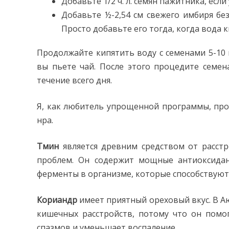
Добавьте 1/2 ч. л. семян пажитника, если
Добавьте ½-2,54 см свежего имбиря бе
Просто добавьте его тогда, когда вода к
Продолжайте кипятить воду с семенами 5-10 
вы пьете чай. После этого процедите семен
течение всего дня.
Я, как любитель упрощенной программы, пр
нра.
Тмин
является древним средством от расстр
проблем. Он содержит мощные антиоксидан
ферменты в организме, которые способствую
Кориандр
имеет приятный ореховый вкус. В А
кишечных расстройств, потому что он помог
спазмов и уменьшает воспаление.