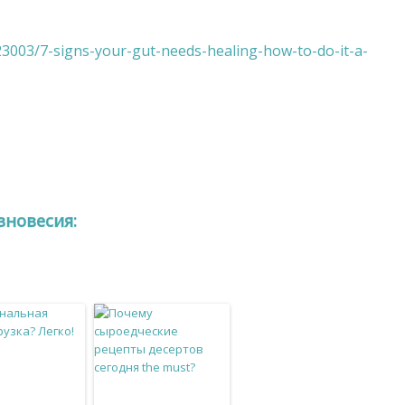
3003/7-signs-your-gut-needs-healing-how-to-do-it-a-
вновесия: