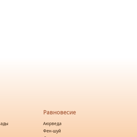
Равновесие
нады
Аюрведа
Фен-шуй