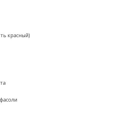
ать красный)
ута
 фасоли