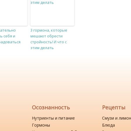
зательно
3 гормона, которые
ь себя и
мешают обрести
радоваться
стройность! И что с
этим делать
Осознанность
Рецепты
Нутриенты и питание
Смузи и лимо
Гормоны
Блюда