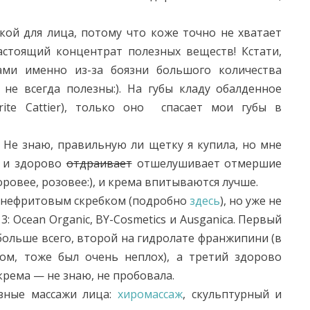
кой для лица, потому что коже точно не хватает
стоящий концентрат полезных веществ! Кстати,
ами именно из-за боязни большого количества
не всегда полезны:). На губы кладу обалденное
rite Cattier), только оно спасает мои губы в
 Не знаю, правильную ли щетку я купила, но мне
я и здорово
отдраивает
отшелушивает отмершие
оровее, розовее:), и крема впитываются лучше.
а нефритовым скребком (подробно
здесь
), но уже не
 3: Оcean Оrganic, BY-Cosmetics и Ausganica. Первый
больше всего, второй на гидролате франжипини (в
ом, тоже был очень неплох), а третий здорово
крема — не знаю, не пробовала.
азные массажи лица:
хиромассаж
, скульптурный и