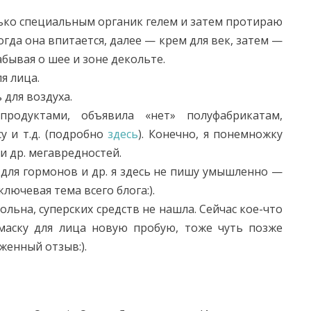
ько специальным органик гелем и затем протираю
огда она впитается, далее — крем для век, затем —
абывая о шее и зоне декольте.
я лица.
 для воздуха.
родуктами, объявила «нет» полуфабрикатам,
у и т.д. (подробно
здесь
). Конечно, я понемножку
и др. мегавредностей.
для гормонов и др. я здесь не пишу умышленно —
ключевая тема всего блога:).
ольна, суперских средств не нашла. Сейчас кое-что
 маску для лица новую пробую, тоже чуть позже
женный отзыв:).