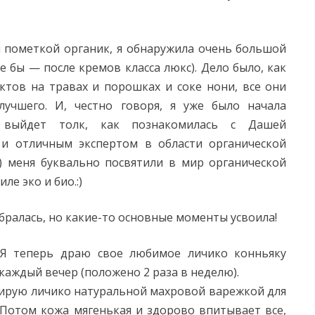
й пометкой органик, я обнаружила очень большой
 бы — после кремов класса люкс). Дело было, как
уктов на травах и порошках и соке нони, все они
лучшего. И, честно говоря, я уже было начала
 выйдет толк, как познакомилась с Дашей
 и отличным экспертом в области органической
a) меня буквально посвятили в мир органической
иле эко и био.:)
зобралась, но какие-то основные моменты усвоила!
 Я теперь драю свое любимое личико конньяку
каждый вечер (положено 2 раза в неделю).
сирую личико натуральной махровой варежкой для
 Потом кожа мягенькая и здорово впитывает все,