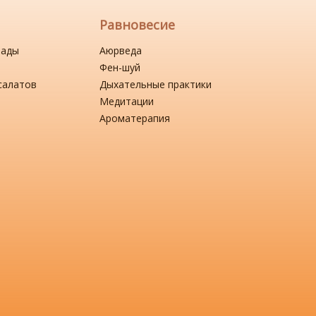
Равновесие
нады
Аюрведа
Фен-шуй
салатов
Дыхательные практики
Медитации
Ароматерапия