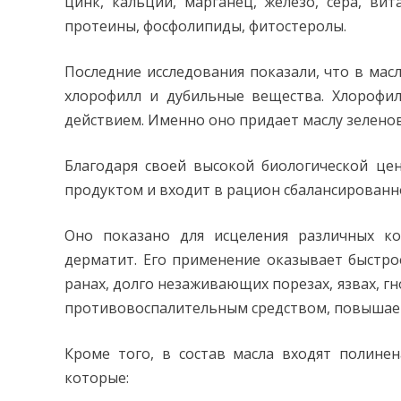
цинк, кальций, марганец, железо, сера, вита
протеины, фосфолипиды, фитостеролы.
Последние исследования показали, что в мас
хлорофилл и дубильные вещества. Хлорофи
действием. Именно оно придает маслу зелено
Благодаря своей высокой биологической цен
продуктом и входит в рацион сбалансированн
Оно показано для исцеления различных кож
дерматит. Его применение оказывает быстр
ранах, долго незаживающих порезах, язвах, г
противовоспалительным средством, повышае
Кроме того, в состав масла входят полине
которые: