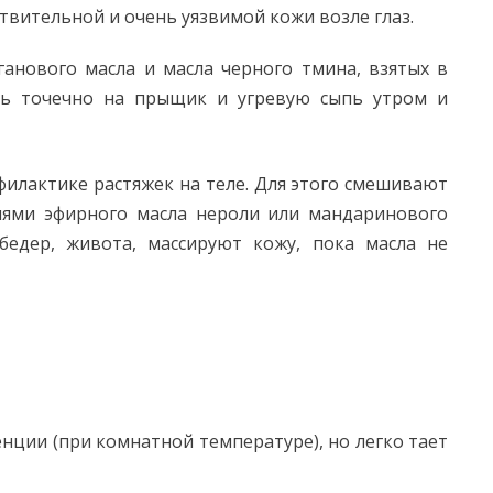
ствительной и очень уязвимой кожи возле глаз.
ганового масла и масла черного тмина, взятых в
нь точечно на прыщик и угревую сыпь утром и
илактике растяжек на теле. Для этого смешивают
плями эфирного масла нероли или мандаринового
бедер, живота, массируют кожу, пока масла не
нции (при комнатной температуре), но легко тает