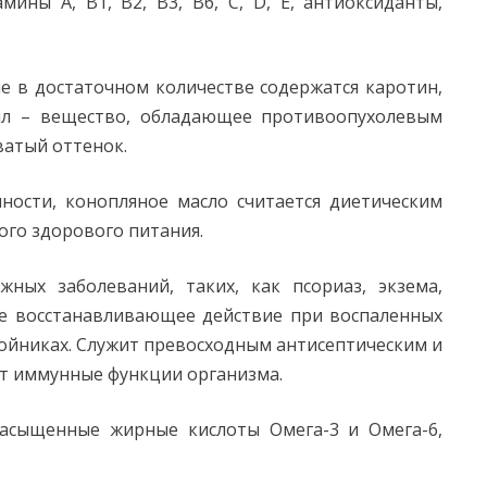
мины А, В1, В2, В3, В6, С, D, Е, антиоксиданты,
ле в достаточном количестве содержатся каротин,
лл – вещество, обладающее противоопухолевым
ватый оттенок.
ности, конопляное масло считается диетическим
ого здорового питания.
ных заболеваний, таких, как псориаз, экзема,
ое восстанавливающее действие при воспаленных
нойниках. Служит превосходным антисептическим и
т иммунные функции организма.
насыщенные жирные кислоты Омега-3 и Омега-6,