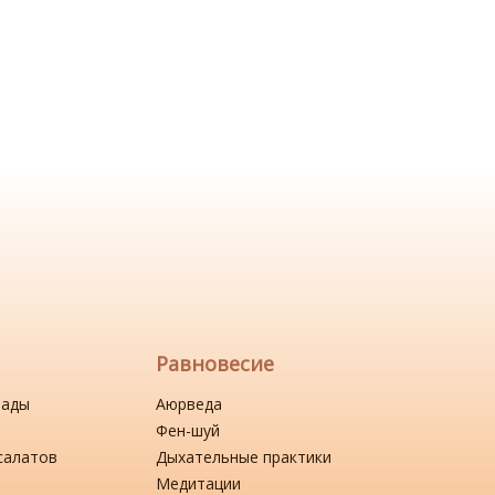
Равновесие
нады
Аюрведа
Фен-шуй
салатов
Дыхательные практики
Медитации