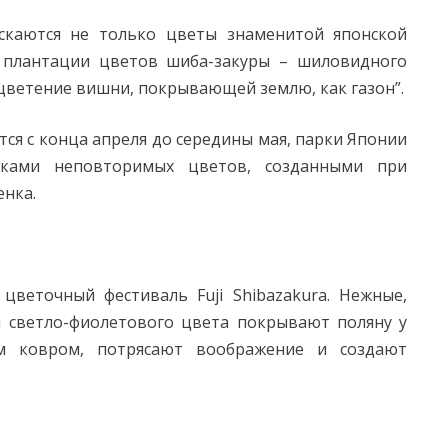
ускаются не только цветы знаменитой японской
 плантации цветов шиба-закуры – шиловидного
цветение вишни, покрывающей землю, как газон”.
ся с конца апреля до середины мая, парки Японии
дками неповторимых цветов, созданными при
енка.
цветочный фестиваль Fuji Shibazakura. Нежные,
и светло-фиолетового цвета покрывают поляну у
м ковром, потрясают воображение и создают