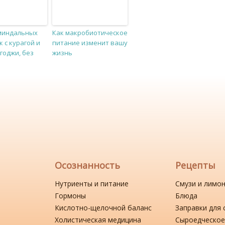
миндальных
Как макробиотическое
 с курагой и
питание изменит вашу
годжи, без
жизнь
Осознанность
Рецепты
Нутриенты и питание
Смузи и лимо
Гормоны
Блюда
Кислотно-щелочной баланс
Заправки для 
Холистическая медицина
Сыроедческое