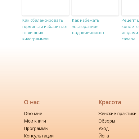
Как сбалансировать
Как избежать
Рецепт 
гормоны и избавиться
«выгорания»
конфеток
от лишних
надпочечников
ягодами 
килограммов
сахара
О нас
Красота
Обо мне
Женские практики
Мои книги
Обзоры
Программы
Уход
Консультации
Йога