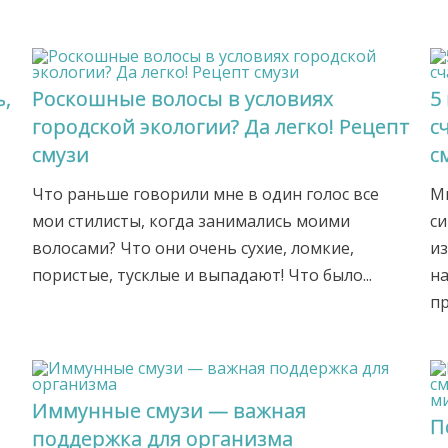
ь,
Роскошные волосы в условиях
5
городской экологии? Да легко! Рецепт
с
смузи
с
Что раньше говорили мне в один голос все
М
мои стилисты, когда занимались моими
с
волосами? Что они очень сухие, ломкие,
из
пористые, тусклые и выпадают! Что было...
на
пр
Иммунные смузи — важная
П
поддержка для организма