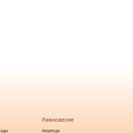
Равновесие
нады
Аюрведа