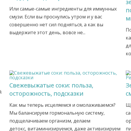
з
Или самые-самые ингредиенты для иммунных
п
смузи. Если вы проснулись утром и у вас
м
совершенно нет сил подняться, а как вы
П
выдержите этот день, вовсе не...
ка
дл
ко
Свежевыжатые соки: польза,
З
й
осторожность, подсказки
с
Как мы теперь исцеляемся и омолаживаемся?
Ще
Мы балансируем гормональную систему,
са
подщелачиваем организм, делаем
ор
детокс, витаминизируемся, даже активизируем
пи