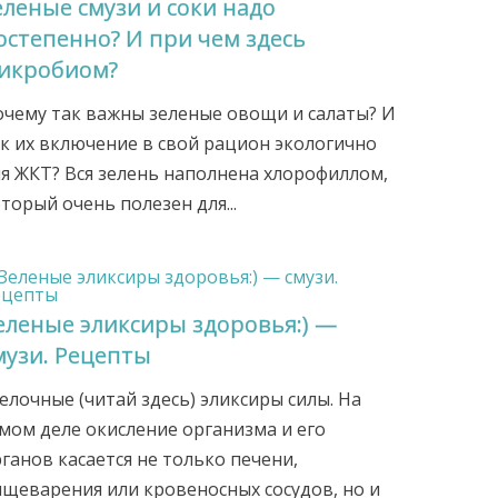
еленые смузи и соки надо
остепенно? И при чем здесь
икробиом?
очему так важны зеленые овощи и салаты? И
к их включение в свой рацион экологично
я ЖКТ? Вся зелень наполнена хлорофиллом,
торый очень полезен для...
еленые эликсиры здоровья:) —
музи. Рецепты
лочные (читай здесь) эликсиры силы. На
мом деле окисление организма и его
ганов касается не только печени,
щеварения или кровеносных сосудов, но и