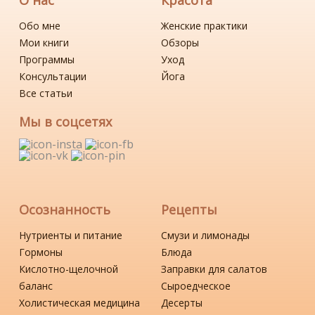
О нас
Красота
Обо мне
Женские практики
Мои книги
Обзоры
Программы
Уход
Консультации
Йога
Все статьи
Мы в соцсетях
Осознанность
Рецепты
Нутриенты и питание
Смузи и лимонады
Гормоны
Блюда
Кислотно-щелочной
Заправки для салатов
баланс
Сыроедческое
Холистическая медицина
Десерты